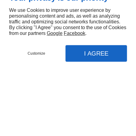
Le Clin d'Œil 66 est un salon de beauté et
d’esthétique situé à seulement 8 minutes de
We use Cookies to improve user experience by
personalising content and ads, as well as analyzing
Perpignan.
traffic and optimizing social networks functionalities.
By clicking "I Agree" you consent to the use of Cookies
from our partners
Google
Facebook
.
I AGREE
Customize
PRENDRE RDV
MENU
APPEL
PLAN
Accueil
Prothésiste ongulaire
Votre esthéticienne depuis 2004
Technicienne du cil
2004
Maquillage semi-permanent
Epilations