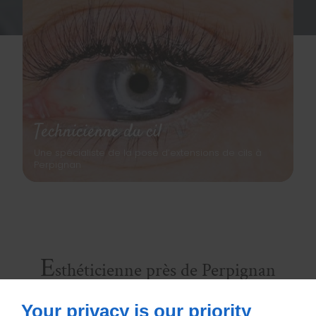
Technicienne du cil
Une spécialiste de la pose d’extensions de cils à
Perpignan
E
sthéticienne près de Perpignan
Your privacy is our priority